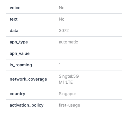
voice
No
text
No
data
3072
apn_type
automatic
apn_value
is_roaming
1
Singtel:5G
network_coverage
M1:LTE
country
Singapur
activation_policy
first-usage