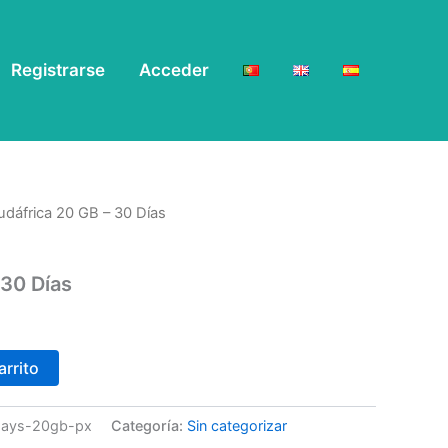
Registrarse
Acceder
udáfrica 20 GB – 30 Días
 30 Días
arrito
0days-20gb-px
Categoría:
Sin categorizar