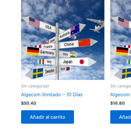
Sin categorizar
Sin catego
Algecom Ilimitado – 10 Días
Algecom 
$
50.40
$
16.80
Añadir al carrito
Añadi