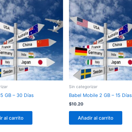
rizar
Sin categorizar
5 GB – 30 Días
Babel Mobile 2 GB – 15 Días
$
10.20
r al carrito
Añadir al carrito