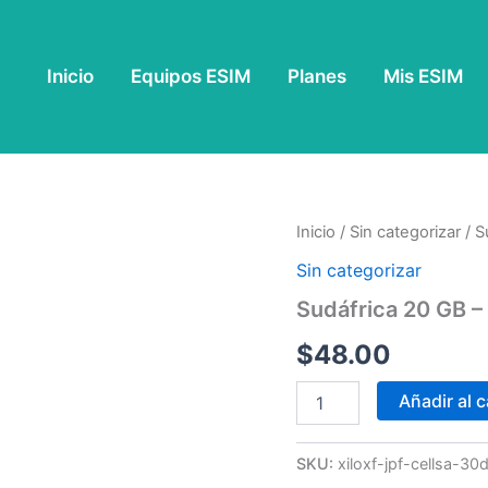
Inicio
Equipos ESIM
Planes
Mis ESIM
Sudáfrica
Inicio
/
Sin categorizar
/ S
20
Sin categorizar
GB
-
Sudáfrica 20 GB –
30
Días
$
48.00
cantidad
Añadir al c
SKU:
xiloxf-jpf-cellsa-3