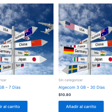
rizar
Sin categorizar
GB – 7 Días
Algecom 3 GB – 30 Días
$
10.80
r al carrito
Añadir al carrito