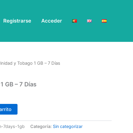
Registrarse
Acceder
rinidad y Tobago 1 GB – 7 Días
1 GB – 7 Días
arrito
-in-7days-1gb
Categoría:
Sin categorizar