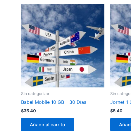
Sin categorizar
Sin catego
Babel Mobile 10 GB – 30 Días
Jornet 1 
$
35.40
$
5.40
Añadir al carrito
Añadi