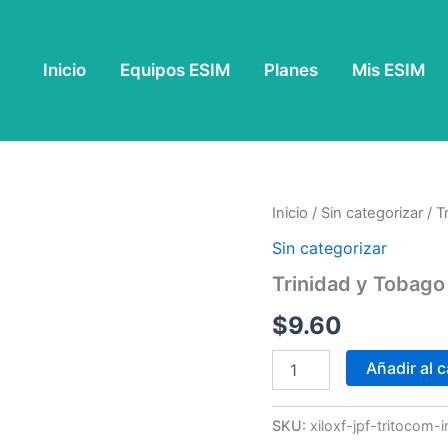
Inicio
Equipos ESIM
Planes
Mis ESIM
Trinidad
Inicio
/
Sin categorizar
/ T
y
Sin categorizar
Tobago
1
Trinidad y Tobago 
GB
-
$
9.60
7
Días
Añadir al c
cantidad
SKU:
xiloxf-jpf-tritocom