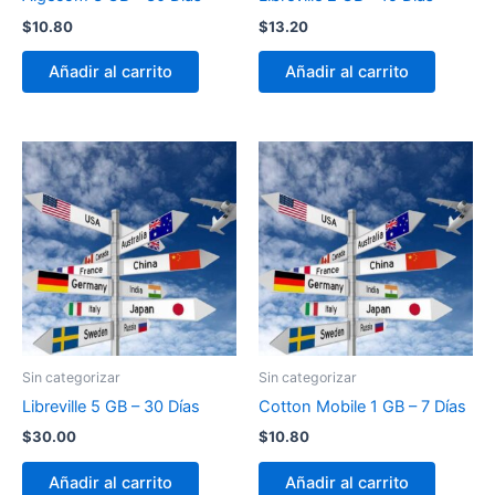
$
10.80
$
13.20
Añadir al carrito
Añadir al carrito
Sin categorizar
Sin categorizar
Libreville 5 GB – 30 Días
Cotton Mobile 1 GB – 7 Días
$
30.00
$
10.80
Añadir al carrito
Añadir al carrito