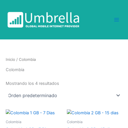
Ir
al
contenido
Inicio
/ Colombia
Colombia
Mostrando los 4 resultados
Colombia
Colombia