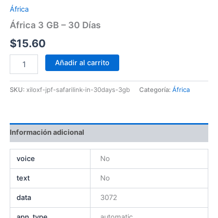
África
África 3 GB – 30 Días
$
15.60
Añadir al carrito
SKU:
xiloxf-jpf-safarilink-in-30days-3gb
Categoría:
África
Información adicional
voice
No
text
No
data
3072
apn_type
automatic