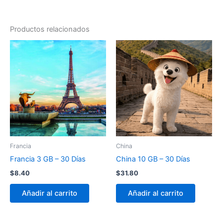
Productos relacionados
Francia
China
Francia 3 GB – 30 Días
China 10 GB – 30 Días
$
8.40
$
31.80
Añadir al carrito
Añadir al carrito