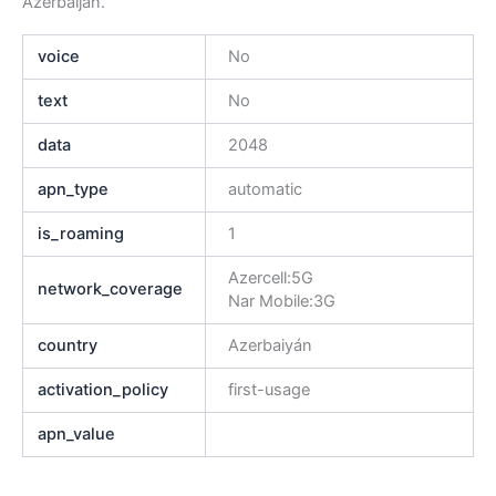
Azerbaijan.
voice
No
text
No
data
2048
apn_type
automatic
is_roaming
1
Azercell:5G
network_coverage
Nar Mobile:3G
country
Azerbaiyán
activation_policy
first-usage
apn_value