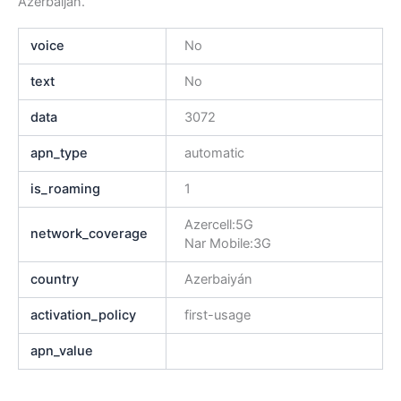
Azerbaijan.
voice
No
text
No
data
3072
apn_type
automatic
is_roaming
1
Azercell:5G
network_coverage
Nar Mobile:3G
country
Azerbaiyán
activation_policy
first-usage
apn_value