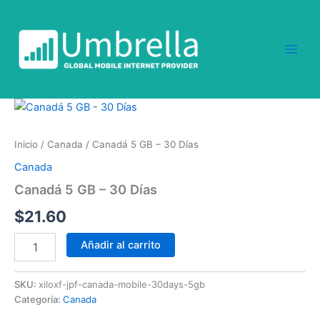
Ir
al
contenido
Canadá
5
GB
Inicio
/
Canada
/ Canadá 5 GB – 30 Días
-
30
Canada
Días
Canadá 5 GB – 30 Días
cantidad
$
21.60
Añadir al carrito
SKU:
xiloxf-jpf-canada-mobile-30days-5gb
Categoría:
Canada