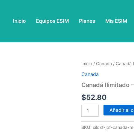
Inicio
Equipos ESIM
Planes
Mis ESIM
Canadá
Inicio
/
Canada
/ Canadá I
Ilimitado
Canada
-
15
Canadá Ilimitado –
Días
cantidad
$
52.80
Añadir al c
SKU:
xiloxf-jpf-canada-m