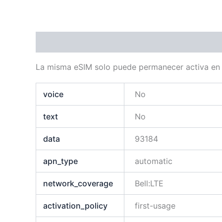
Descripción
Información adicional
La misma eSIM solo puede permanecer activa en s
voice
No
text
No
data
93184
apn_type
automatic
network_coverage
Bell:LTE
activation_policy
first-usage