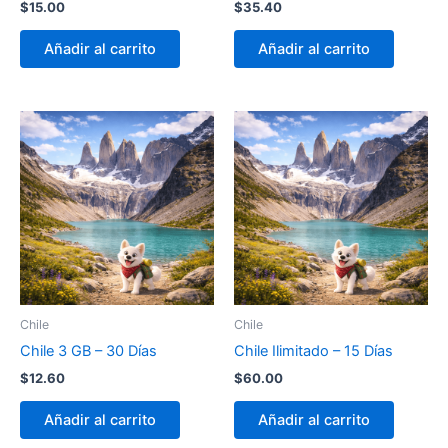
$
15.00
$
35.40
Añadir al carrito
Añadir al carrito
Chile
Chile
Chile 3 GB – 30 Días
Chile Ilimitado – 15 Días
$
12.60
$
60.00
Añadir al carrito
Añadir al carrito