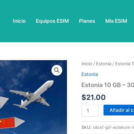
Inicio
Equipos ESIM
Planes
Mis ESIM
Estonia
Inicio
/
Estonia
/ Estonia 
10
Estonia
GB
-
Estonia 10 GB – 30
30
Días
$
21.00
cantidad
Añadir al c
SKU:
xiloxf-jpf-estekom