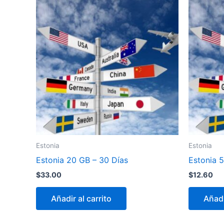
Estonia
Estonia
Estonia 20 GB – 30 Días
Estonia 
$
33.00
$
12.60
Añadir al carrito
Añadi