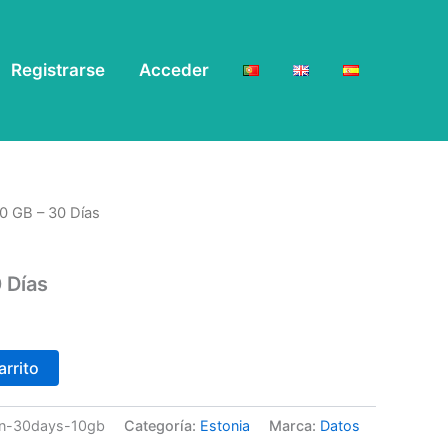
Registrarse
Acceder
10 GB – 30 Días
 Días
arrito
-in-30days-10gb
Categoría:
Estonia
Marca:
Datos