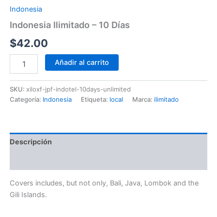
Indonesia
Indonesia Ilimitado – 10 Días
$
42.00
Añadir al carrito
SKU:
xiloxf-jpf-indotel-10days-unlimited
Categoría:
Indonesia
Etiqueta:
local
Marca:
ilimitado
Descripción
Información adicional
Covers includes, but not only, Bali, Java, Lombok and the
Gili Islands.