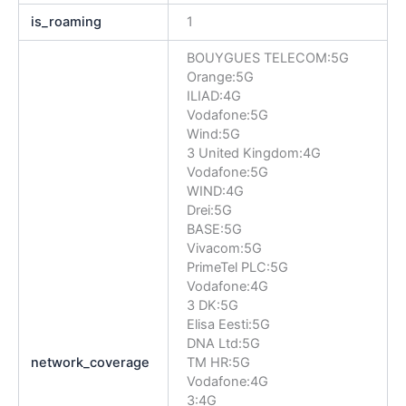
is_roaming
1
BOUYGUES TELECOM:5G
Orange:5G
ILIAD:4G
Vodafone:5G
Wind:5G
3 United Kingdom:4G
Vodafone:5G
WIND:4G
Drei:5G
BASE:5G
Vivacom:5G
PrimeTel PLC:5G
Vodafone:4G
3 DK:5G
Elisa Eesti:5G
DNA Ltd:5G
network_coverage
TM HR:5G
Vodafone:4G
3:4G