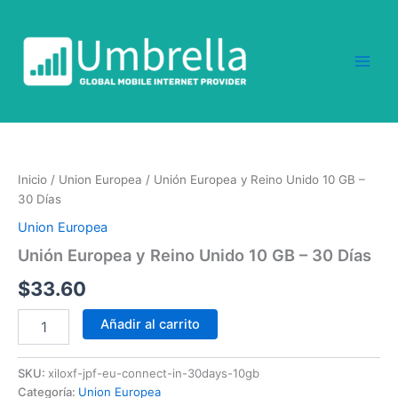
Ir
al
contenido
Unión
Europea
y
Inicio
/
Union Europea
/ Unión Europea y Reino Unido 10 GB –
Reino
30 Días
Unido
10
Union Europea
GB
Unión Europea y Reino Unido 10 GB – 30 Días
-
30
$
33.60
Días
cantidad
Añadir al carrito
SKU:
xiloxf-jpf-eu-connect-in-30days-10gb
Categoría:
Union Europea