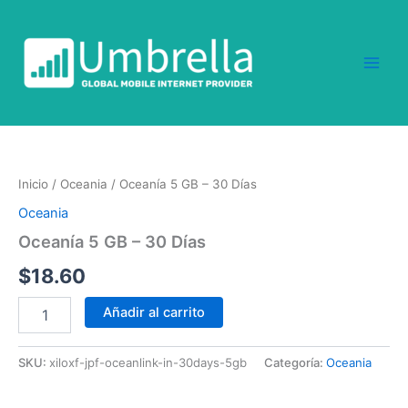
Ir
al
contenido
Oceanía
5
GB
Inicio
/
Oceania
/ Oceanía 5 GB – 30 Días
-
30
Oceania
Días
Oceanía 5 GB – 30 Días
cantidad
$
18.60
Añadir al carrito
SKU:
xiloxf-jpf-oceanlink-in-30days-5gb
Categoría:
Oceania