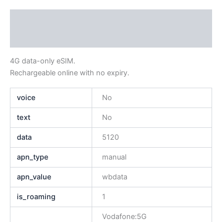
Descripción
Información adicional
4G data-only eSIM.
Rechargeable online with no expiry.
voice
No
text
No
data
5120
apn_type
manual
apn_value
wbdata
is_roaming
1
Vodafone:5G