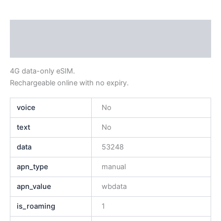
Descripción
Información adicional
4G data-only eSIM.
Rechargeable online with no expiry.
voice
No
text
No
data
53248
apn_type
manual
apn_value
wbdata
is_roaming
1