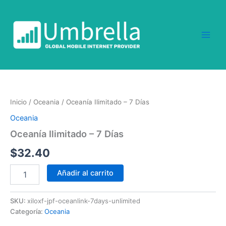
Ir
al
contenido
Oceanía
Ilimitado
-
Inicio
/
Oceania
/ Oceanía Ilimitado – 7 Días
7
Días
Oceania
cantidad
Oceanía Ilimitado – 7 Días
$
32.40
Añadir al carrito
SKU:
xiloxf-jpf-oceanlink-7days-unlimited
Categoría:
Oceania