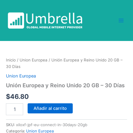
Ir
al
contenido
Unión
Europea
y
Inicio
/
Union Europea
/ Unión Europea y Reino Unido 20 GB –
Reino
30 Días
Unido
20
Union Europea
GB
Unión Europea y Reino Unido 20 GB – 30 Días
-
30
$
46.80
Días
cantidad
Añadir al carrito
SKU:
xiloxf-jpf-eu-connect-in-30days-20gb
Categoría:
Union Europea