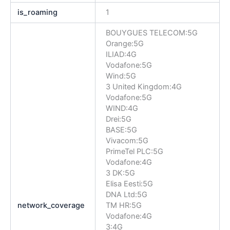
is_roaming
1
BOUYGUES TELECOM:5G
Orange:5G
ILIAD:4G
Vodafone:5G
Wind:5G
3 United Kingdom:4G
Vodafone:5G
WIND:4G
Drei:5G
BASE:5G
Vivacom:5G
PrimeTel PLC:5G
Vodafone:4G
3 DK:5G
Elisa Eesti:5G
DNA Ltd:5G
network_coverage
TM HR:5G
Vodafone:4G
3:4G