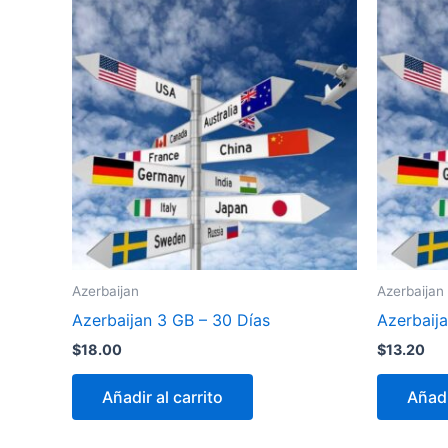
Azerbaijan
Azerbaijan
Azerbaijan 3 GB – 30 Días
Azerbaija
$
18.00
$
13.20
Añadir al carrito
Añadi