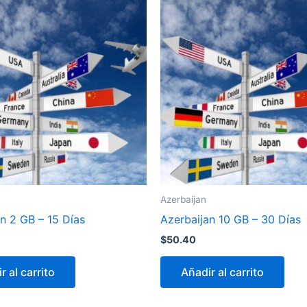
Azerbaijan
n 2 GB – 15 Días
Azerbaijan 10 GB – 30 Días
$
50.40
r al carrito
Añadir al carrito