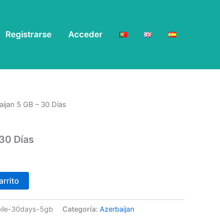
Registrarse
Acceder
aijan 5 GB – 30 Días
 30 Días
arrito
bile-30days-5gb
Categoría:
Azerbaijan