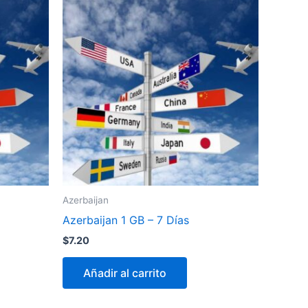
Azerbaijan
Azerbaijan 1 GB – 7 Días
$
7.20
Añadir al carrito